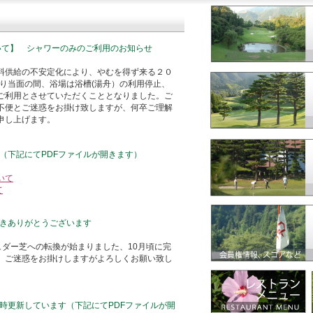
いて】 シャワーのみのご利用のお知らせ
料供給の不安定化により、やむを得ず来る２０
より当面の間、浴場は浴槽(湯舟）の利用停止、
ご利用とさせていただくこととなりました。ご
不便とご迷惑をお掛け致しますが、何卒ご理解
申し上げます。
（下記にてPDFファイルが開きます）
いて
て
きありがとうございます
ュダー芝への転換が始まりました、10月頃に完
。ご迷惑をお掛けしますがよろしくお願い致し
時更新しています（下記にてPDFファイルが開