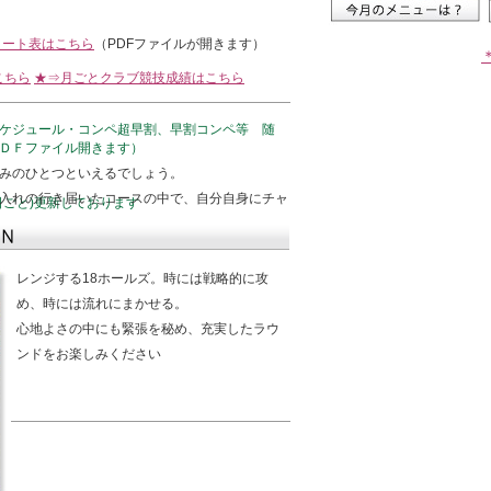
タート表はこちら
（PDFファイルが開きます）
こちら
★⇒月ごとクラブ競技成績はこちら
ケジュール・コンペ超早割、早割コンペ等 随
ＤＦファイル開きます）
みのひとつといえるでしょう。
入れの行き届いたコースの中で、自分自身にチャ
日ごと)更新しております
レンジする18ホールズ。時には戦略的に攻
め、時には流れにまかせる。
心地よさの中にも緊張を秘め、充実したラウ
ンドをお楽しみください