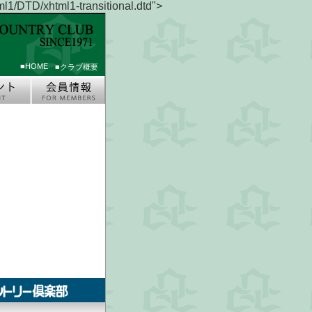
1/DTD/xhtml1-transitional.dtd">
■HOME
■クラブ概要