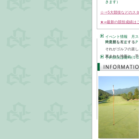
きます）
☆⇒5大競技などのス
★⇒最新の競技成績は
イべント情報 月ス
時更新してます（Ｐ
大自然を友にする。
それがゴルフの楽し
恵まれた地形と、手
予約状況は随時(５