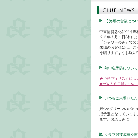
【 浴場の営業につ
中東情勢悪化に伴う燃
２６年７月１日(水）
『シャワーのみ』での
来場のお客様には、ご
を賜りますようお願い
熱中症予防について
★⇒熱中症リスクにつ
★⇒ＷＢＧＴ値につい
いつもご来場いただ
只今Aグリーンのバミ
成予定となっています
ます。お楽しみに
クラブ競技成績を随