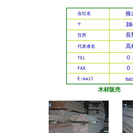
株
会社名
38
〒
長
住所
高
代表
者
名
０
TEL
０
FAX
E:mail
ma
木材
販
売