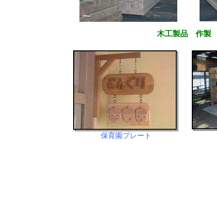
木工
製品
作製
保育園
プレート